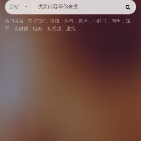
全站
热门搜索：
TIKTOK
，
引流
，
抖音
，
直播
，
小红书
，
闲鱼
，
知
乎
，
自媒体
，
电商
，
短视频
，
虚拟
，