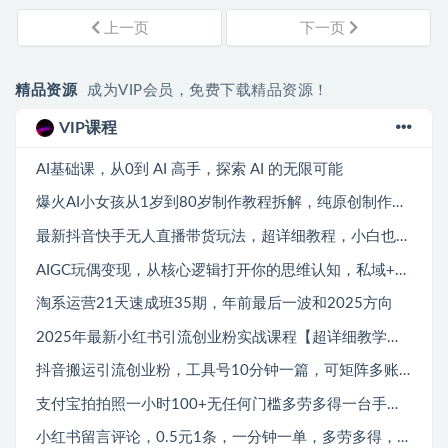
上一页
下一页
精品资源
成为VIP会员，免费下载精品资源！
VIP课程
AI基础课，从0到 AI 高手，探索 AI 的无限可能
爆火AI小女孩从1岁到80岁制作教程拆解，纯原创制作，日入多张
最新抖音快手无人直播带货玩法，超详细教程，小白也能学
AIGC玩偶变现，从核心逻辑打开你的思维认知，私域+品牌IP的打造，让原本五元的玩偶溢价到150元
淘系运营21天速成班35期，年前最后一波和2025方向
2025年最新小红书引流创业粉实战课程【超详细教学】小白轻松上手，月入1W+，附小红书养号SOP
抖音搬运引流创业粉，工具号10分钟一篇，可矩阵多账百分百去重，单日引流300+（需要分流）
支付宝拍拍照一小时100+无任何门槛多劳多得一台手机轻松操做【揭秘】
小红书留言评论，0.5元1条，一分钟一单，多劳多得，收益无上限