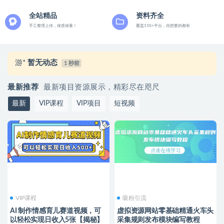
全站精品
资料齐全
手工整理上传，保质保量！
覆盖150+平台，你想要的都有
游*
暂无动态
1 秒前
最新推荐
最新项目资源展示，精彩尽在咫尺
最新
VIP课程
VIP项目
短视频
VIP课程
吸粉引流
AI 制作情感育儿赛道视频，可
虚拟资源网站零基础精通火车头
以轻松实现日收入5张【揭秘】
采集规则发布模块编写教程