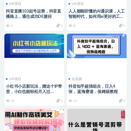
VIP课程
VIP课程
抖音直播103起号运营，抖音直
人人都能听懂的AI通识课，人工
播路上，通往成功DE捷径
智能时代，如何用ai更好的工作
与生活
9
5
8
5
VIP项目
短视频
小红书小店新玩法，蹭这个IP带
抖音知乎超强组合，日入4
货，小白也能轻松月入过
张， 蓝海赛道，保姆级教程
W【揭秘】
10
5
11
5