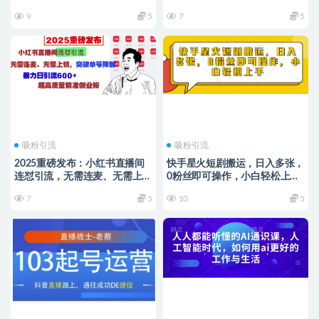
9
5
7
5
吸粉引流
吸粉引流
2025重磅发布：小红书直播间
快手星火短剧搬运，日入多张，
连怼引流，无需连麦、无需上
0粉丝即可操作，小白轻松上手
镜，突破单号限制，暴力日引流
【揭秘】
7
5
10
5
600+