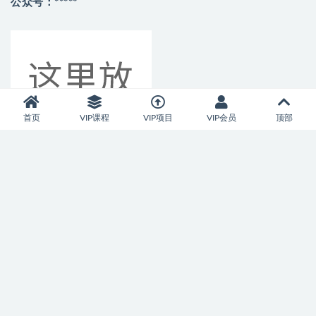
公众号：*****
首页
VIP课程
VIP项目
VIP会员
顶部
加入本站会员，开启尊贵特权之体验
本站资源支持会员下载专享，普通注册用户只能原价购买资源，付
费会员所有资源可无限下载。并可享受所有资源免费下载。