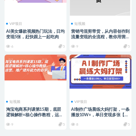
VIP项目
短视频
AI美女爆款视频热门玩法，日均
营销号混剪带货，从内容创作到
变现5张，赶快跟上一起吃肉
流量变现的全流程，教你用营销
号形式做混剪带货
6
5
9
5
短视频
VIP项目
淘宝电商系列课第15期，底层
AI制作广场晨练大妈打架，一条
逻辑解析+核心操作教程，运
播放10W+，单日变现多张【揭
营、推广提升能力的必学课程
秘】
9
5
8
5
+配套资料