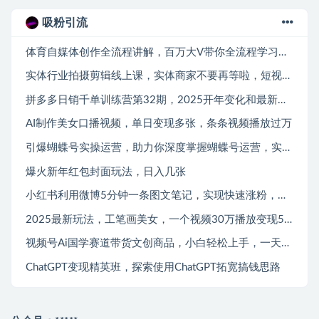
吸粉引流
体育自媒体创作全流程讲解，百万大V带你全流程学习体育自媒体短视频文案创作、视频制作和账号运营
实体行业拍摄剪辑线上课，实体商家不要再等啦，短视频拍起来
拼多多日销千单训练营第32期，2025开年变化和最新玩法
AI制作美女口播视频，单日变现多张，条条视频播放过万
引爆蝴蝶号实操运营，助力你深度掌握蝴蝶号运营，实现高效实操，开启流量变现之路
爆火新年红包封面玩法，日入几张
小红书利用微博5分钟一条图文笔记，实现快速涨粉，商单接到手软
2025最新玩法，工笔画美女，一个视频30万播放变现500+
视频号Ai国学赛道带货文创商品，小白轻松上手，一天多张
ChatGPT变现精英班，探索使用ChatGPT拓宽搞钱思路