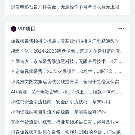
观看电影预告片挣美金，无脑操作多号单日收益无上限
VIP项目
短视频带货拍摄实操课，零基础学拍摄入门到精通教学
超级个体：2024-2025翻盘指南，普通人创造财富的无限游戏
全网首发，京东带货暴流黑科技，无限账号技术，3天出单，单日可达1k+，附矩阵教学【揭秘】
京东短视频带货，2025火爆项目，0粉丝，0保证金，操作简单，2分钟一条原创视频，日入1k【揭秘】
小说推文图文搬运玩法变现提升课，全程干货毫无保留
AI+萌娃，又一爆款密码，小白3步上手，爆款率80%，每天十分钟，轻松AI变现萌娃搞钱
小红书安全引流指南，安全的引流技巧，拿来即用
小淘资源站项目引流术终极版，亲测实操可行的
直播带货流量训练营，行业基础术语扫盲，起号及账号破层级，运营型人设主播提升实战
抖音短视频男装原创带货，实现从0到1的突破，打造属于自己的爆款账号