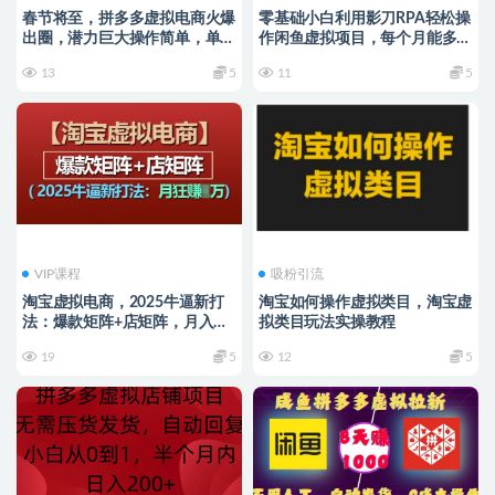
春节将至，拼多多虚拟电商火爆
零基础小白利用影刀RPA轻松操
出圈，潜力巨大操作简单，单人
作闲鱼虚拟项目，每个月能多挣
单日轻松收入多张【揭秘】
2-3k(内含详细步骤及影刀代码)
13
5
11
5
VIP课程
吸粉引流
淘宝虚拟电商，2025牛逼新打
淘宝如何操作虚拟类目，淘宝虚
法：爆款矩阵+店矩阵，月入过
拟类目玩法实操教程
万
19
5
12
5