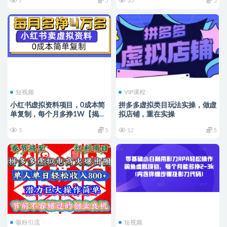
7
5
10
5
短视频
VIP课程
小红书虚拟资料项目，0成本简
拼多多虚拟类目玩法实操，做虚
单复制，每个月多挣1W【揭
拟店铺，重在实操
秘】
5
5
12
5
吸粉引流
短视频