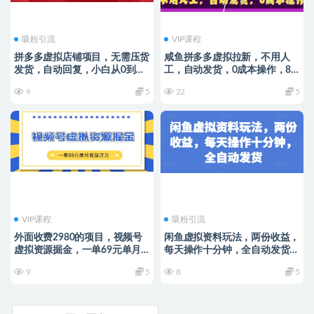
吸粉引流
VIP课程
拼多多虚拟店铺项目，无需压货
咸鱼拼多多虚拟拉新，不用人
发货，自动回复，小白从0到
工，自动发货，0成本操作，8
1，半个月内日入200+【揭秘】
天收益1k
9
5
22
5
VIP课程
吸粉引流
外面收费2980的项目，视频号
闲鱼虚拟资料玩法，两份收益，
虚拟资源掘金，一单69元单月
每天操作十分钟，全自动发货
收益过W【揭秘】
【揭秘】
9
5
8
5