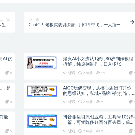
上一篇
下一篇
大学生学
ChatGPT老板实战训练营，用GPT带飞，一人顶一个
习篇
团队
AI 的
爆火AI小女孩从1岁到80岁制作教程
拆解，纯原创制作，日入多张
5
VIP课程
2 年前
11
法，超
AIGC玩偶变现，从核心逻辑打开你
的思维认知，私域+品牌IP的打造，
让原本五元的玩偶溢价到150元
5
VIP课程
2 年前
9
前最
抖音搬运引流创业粉，工具号10分
一篇，可矩阵多账百分百去重，单日
引流300+（需要分流）
5
VIP课程
2 年前
9