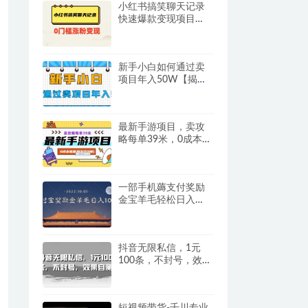
小红书搞笑聊天记录
快速爆款变现项目
100+【揭秘】
新手小白如何通过卖
项目年入50W【揭
秘】
最新手游项目，卖攻
略每单39米，0成本易
操（附游戏攻略+素
材）【揭秘】
一部手机薅支付奖励
金宝羊毛轻松日入
1000+
抖音无限私信，1元
100条，不封号，效果
自测