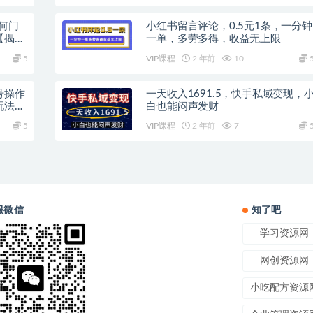
何门
小红书留言评论，0.5元1条，一分钟
【揭
一单，多劳多得，收益无上限
5
VIP课程
2 年前
10
号操作
一天收入1691.5，快手私域变现，
玩法，
白也能闷声发财
5
VIP课程
2 年前
7
服微信
知了吧
学习资源网
网创资源网
小吃配方资源