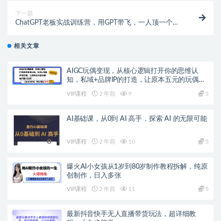
下一篇
ChatGPT老板实战训练营，用GPT带飞，一人顶一个团
队
相关文章
AIGC玩偶变现，从核心逻辑打开你的思维认
知，私域+品牌IP的打造，让原本五元的玩偶溢
价到150元
VIP课程
2 年前
9
5
AI基础课，从0到 AI 高手，探索 AI 的无限可能
VIP课程
2 年前
10
5
爆火AI小女孩从1岁到80岁制作教程拆解，纯原
创制作，日入多张
VIP课程
2 年前
11
5
最新抖音快手无人直播带货玩法，超详细教