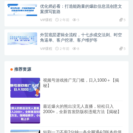
优化师必看：打造能跑量的爆款信息流创意文
案撰写套路
VIP课程
2 年前
5
5
外贸底层逻辑全流程，十七步成交法则、时空
角逼单、客户挖潜、客户维护等
VIP课程
2 年前
8
5
推荐资源
视频号游戏推广无门槛，日入1000＋【揭
秘】
最近爆火的熊出没无人直播，轻松日入
2000+，全新首发防版权违规方法【揭秘】
短剧一刀不剪2分钟一条全网通4.0版本价值