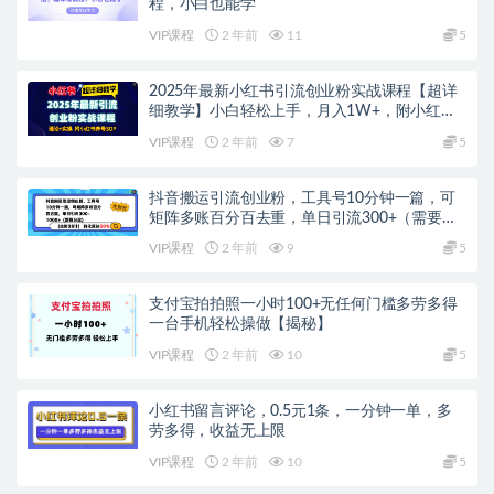
程，小白也能学
VIP课程
2 年前
11
5
2025年最新小红书引流创业粉实战课程【超详
细教学】小白轻松上手，月入1W+，附小红书
养号SOP
VIP课程
2 年前
7
5
抖音搬运引流创业粉，工具号10分钟一篇，可
矩阵多账百分百去重，单日引流300+（需要分
流）
VIP课程
2 年前
9
5
支付宝拍拍照一小时100+无任何门槛多劳多得
一台手机轻松操做【揭秘】
VIP课程
2 年前
10
5
小红书留言评论，0.5元1条，一分钟一单，多
劳多得，收益无上限
VIP课程
2 年前
10
5