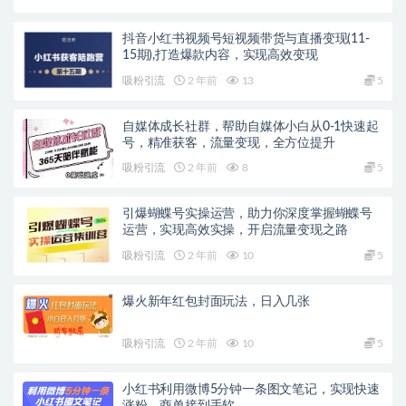
抖音小红书视频号短视频带货与直播变现(11-
15期),打造爆款内容，实现高效变现
吸粉引流
2 年前
13
5
自媒体成长社群，帮助自媒体小白从0-1快速起
号，精准获客，流量变现，全方位提升
吸粉引流
2 年前
8
5
引爆蝴蝶号实操运营，助力你深度掌握蝴蝶号
运营，实现高效实操，开启流量变现之路
吸粉引流
2 年前
10
5
爆火新年红包封面玩法，日入几张
吸粉引流
2 年前
10
5
小红书利用微博5分钟一条图文笔记，实现快速
涨粉，商单接到手软