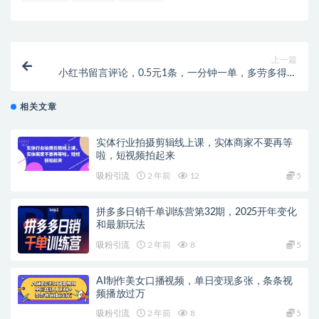
上一篇
小红书留言评论，0.5元1条，一分钟一单，多劳多得，
收益无上限
相关文章
实体行业拍摄剪辑线上课，实体商家不要再等
啦，短视频拍起来
吸粉引流
2 年前
12
5
拼多多日销千单训练营第32期，2025开年变化
和最新玩法
吸粉引流
2 年前
8
5
AI制作美女口播视频，单日变现多张，条条视
频播放过万
吸粉引流
2 年前
8
5