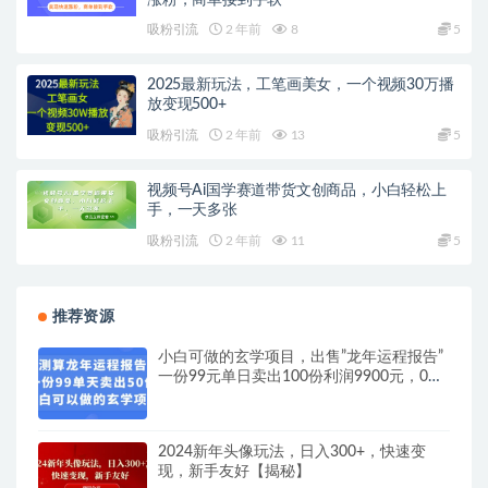
吸粉引流
2 年前
8
5
2025最新玩法，工笔画美女，一个视频30万播
放变现500+
吸粉引流
2 年前
13
5
视频号Ai国学赛道带货文创商品，小白轻松上
手，一天多张
吸粉引流
2 年前
11
5
推荐资源
小白可做的玄学项目，出售”龙年运程报告”
一份99元单日卖出100份利润9900元，0成
本投入【揭秘】
2024新年头像玩法，日入300+，快速变
现，新手友好【揭秘】