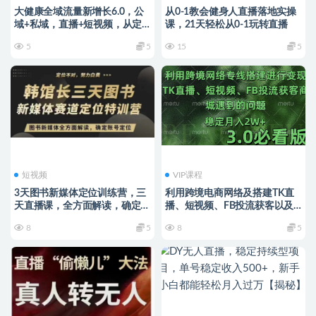
大健康全域流量新增长6.0，公
从0-1教会健身人直播落地实操
域+私域，直播+短视频，从定
课，21天轻松从0-1玩转直播
位到变现的实操终点站
5
5
15
5
短视频
VIP课程
3天图书新媒体定位训练营，三
利用跨境电商网络及搭建TK直
天直播课，全方面解读，确定账
播、短视频、FB投流获客以及
号定位
商城遇到的问题进行变现3.0必
8
5
8
5
看版【揭秘】