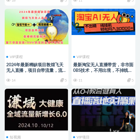
16
5
11
5
【揭秘】
VIP课程
VIP课程
2024年最新稀缺项目敦煌飞天
最新淘宝无人直播带货，非市面
无人直播，项目自带流量，流量
0BS技术，不用出境，不掉线，
爆满，实现160小时实时直播不
不违规，真正意义的日不落直播
14
5
11
5
违规操
间【揭秘】
短视频
VIP项目