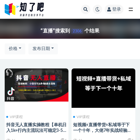
登录
全部
“直播”搜索到
个结果
2306
价格
发布日期
VIP课程
VIP课程
抖音无人直播实操教程【单机日
短视频+直播带货+私域等于下
入1k+行内主流玩法可稳定3-5
一个十年，大佬7年实战经验总
年】小白也可从0-1跑通全流程
结