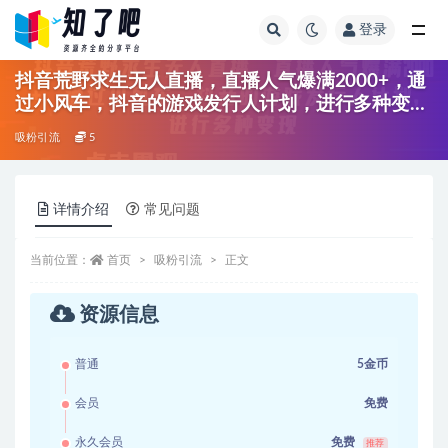
登录
全部
抖音荒野求生无人直播，直播人气爆满2000+，通
过小风车，抖音的游戏发行人计划，进行多种变现
【揭秘】
吸粉引流
5
详情介绍
常见问题
当前位置：
首页
吸粉引流
正文
资源信息
普通
5金币
会员
免费
永久会员
免费
推荐