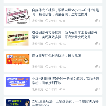
自媒体成长社群，帮助自媒体小白从0-1快速起
号，精准获客，流量变现，全方位提升
吸粉引流
2 年前
8
5
引爆蝴蝶号实操运营，助力你深度掌握蝴蝶号
运营，实现高效实操，开启流量变现之路
吸粉引流
2 年前
10
5
爆火新年红包封面玩法，日入几张
吸粉引流
2 年前
10
5
小红书利用微博5分钟一条图文笔记，实现快速
涨粉，商单接到手软
吸粉引流
2 年前
8
5
2025最新玩法，工笔画美女，一个视频30万播
放变现500+