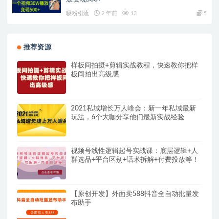
吸粉引流
2 年前
13
5
推荐资源
样板间拍摄+剪辑实战教程，快速教你把样
板间拍出高级感
2021私域增长万人峰会：新一年私域最新
玩法，6个大咖分享他们最新实战经验
视频号线性逻辑起号实战课：底层逻辑+人
群选品+平台区别+话术拆解+付费投放等！
【原创开发】外面卖588抖音全自动批量发
布助手