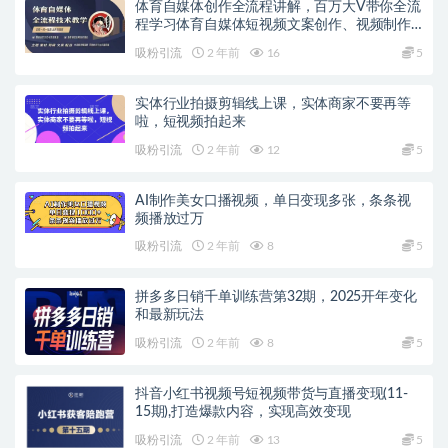
体育自媒体创作全流程讲解，百万大V带你全流
程学习体育自媒体短视频文案创作、视频制作
和账号运营
吸粉引流
2 年前
16
5
实体行业拍摄剪辑线上课，实体商家不要再等
啦，短视频拍起来
吸粉引流
2 年前
12
5
AI制作美女口播视频，单日变现多张，条条视
频播放过万
吸粉引流
2 年前
8
5
拼多多日销千单训练营第32期，2025开年变化
和最新玩法
吸粉引流
2 年前
8
5
抖音小红书视频号短视频带货与直播变现(11-
15期),打造爆款内容，实现高效变现
吸粉引流
2 年前
13
5